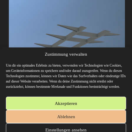
Zustimmung verwalten
Um dir ein optimales Erlebnis zu bieten, verwenden wir Technologien wie Cookies,
Zwischen-, Hilfs-, oder Montagerahmen Werden mit
um Geräteinformationen zu speichern und/oder darauf zuzugreifen. Wenn du diesen
einem LKW Dinge transportiert, die sich nicht
Technologien zustimmst, können wir Daten wie das Surfverhalten oder eindeutige IDs
verformen sollen oder können, so ist ein
auf dieser Website verarbeiten. Wenn du deine Zustimmung nicht erteilst oder
Zwischenrahmen nötig. Eine Wohnkabine ist
zurückziehst, können bestimmte Merkmale und Funktionen beeinträchtigt werden.
definitiv ein solches Ding. Somit brauchen
Expeditionsmobile Zwischenrahmen. Dabei spielt
auch die Art der Aufbaulagerung…
Akzeptieren
admin
13. August 2019
Ablehnen
Einstellungen ansehen