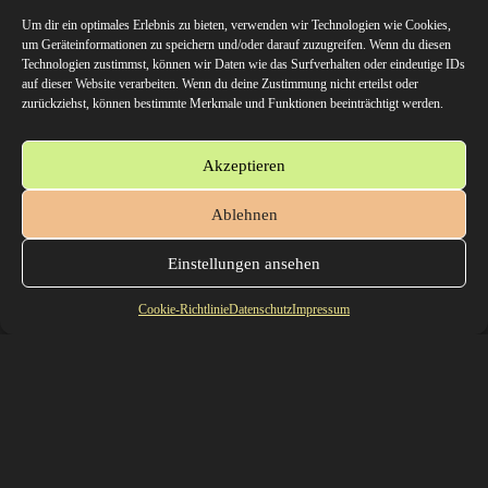
Um dir ein optimales Erlebnis zu bieten, verwenden wir Technologien wie Cookies,
um Geräteinformationen zu speichern und/oder darauf zuzugreifen. Wenn du diesen
Technologien zustimmst, können wir Daten wie das Surfverhalten oder eindeutige IDs
auf dieser Website verarbeiten. Wenn du deine Zustimmung nicht erteilst oder
zurückziehst, können bestimmte Merkmale und Funktionen beeinträchtigt werden.
Klicke hier, um Marketing-Cookies zu
akzeptieren und diesen Inhalt zu aktivieren
Akzeptieren
Ablehnen
Einstellungen ansehen
Cookie-Richtlinie
Datenschutz
Impressum
Die Unterkünfte
Wir hatten (notgedrungen) zwei Hostels in Hakuba gebucht, da wir
keine Unterkunft fanden, die für die gesamten zwölf Nächte freie
Zimmer hatte. Zuerst waren wir drei Tage im Snowbeds B&B Hostel,
dann vier Nächte im Nomad Hostel und anschließend wieder fünf
Nächte im Snowbeds B&B Hostel.
Das Snowbeds B&B Hostel ist ein altes japanisches Haus, mit relativ